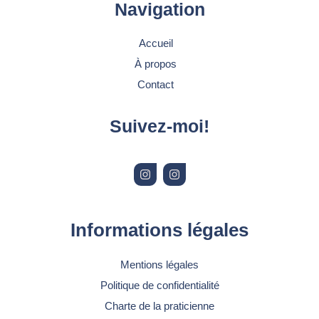
Navigation
Accueil
À propos
Contact
Suivez-moi!
I
I
n
n
s
s
t
t
a
a
g
g
r
r
Informations légales
a
a
m
m
Mentions légales
Politique de confidentialité
Charte de la praticienne