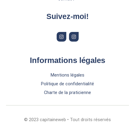
Suivez-moi!
I
I
n
n
s
s
t
t
a
a
g
g
r
r
Informations légales
a
a
m
m
Mentions légales
Politique de confidentialité
Charte de la praticienne
© 2023 capitaineweb • Tout droits réservés