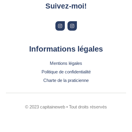
Suivez-moi!
I
I
n
n
s
s
t
t
a
a
g
g
r
r
Informations légales
a
a
m
m
Mentions légales
Politique de confidentialité
Charte de la praticienne
© 2023 capitaineweb • Tout droits réservés