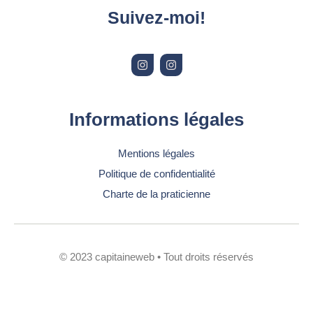
Suivez-moi!
I
I
n
n
s
s
t
t
a
a
g
g
r
r
Informations légales
a
a
m
m
Mentions légales
Politique de confidentialité
Charte de la praticienne
© 2023 capitaineweb • Tout droits réservés