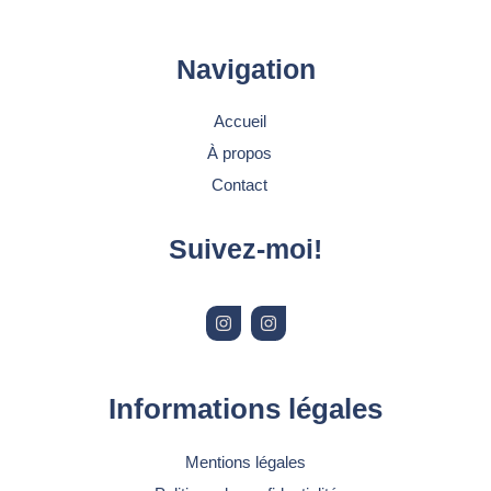
Navigation
Accueil
À propos
Contact
Suivez-moi!
I
I
n
n
s
s
t
t
a
a
g
g
r
r
Informations légales
a
a
m
m
Mentions légales