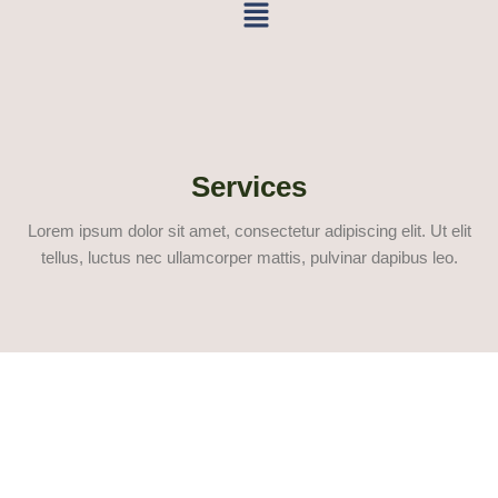
Menu
Aller
au
contenu
Services
Lorem ipsum dolor sit amet, consectetur adipiscing elit. Ut elit
tellus, luctus nec ullamcorper mattis, pulvinar dapibus leo.